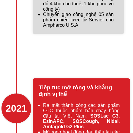
đó 4 kho cho thuê, 1 kho phục vụ
công ty)
Chuyển giao công nghệ 05 sản
phẩm chiến lược từ Servier cho
Ampharco U.S.A
Tiếp tục mở rộng và khẳng
định vị thế
Ra mắt thành công các sản phẩm
2021
OTC thuộc nhóm bán chạy hàng
đầu tại Việt Nam:
SOSLac G3,
EzinAPC, SOSCough, Nidal,
Amfagold G2 Plus
Mở rộng hoạt động đấu thầu tại các