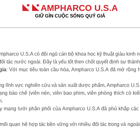
AMPHARCO U.S.A
GIỮ GÌN CUỘC SỐNG QUÝ GIÁ
mpharco U.S.A có đội ngũ cán bộ khoa học kỹ thuật giàu kinh 
 đối tác nước ngoài. Đây là yếu tốt then chốt quyết định sự thàn
gia
: Với mục tiêu toàn cầu hóa, Ampharco U.S.A đã mở rộng hợ
ng lĩnh vực nghiên cứu và sản xuất dược phẩm, Ampharco U.S.
ng bào chế (viên nén, viên bao phim, viên phòng thích có ki
m.
ay mạng lưới phân phối của Ampharco U.S.A đã phủ khắp các t
trì mối quan hệ hợp tác bền vững với nhiều đối tác trong và ngo