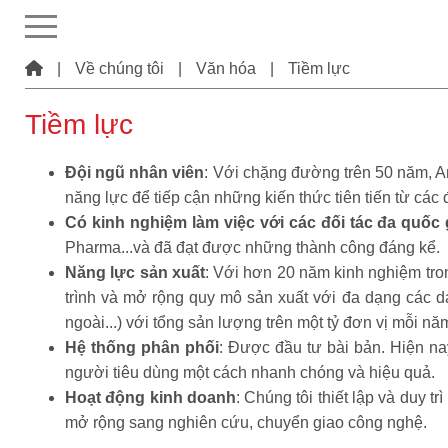
|
Về chúng tôi
|
Văn hóa
|
Tiềm lực
Tiềm lực
Đội ngũ nhân viên
: Với chặng đường trên 50 năm, A
năng lực để tiếp cận những kiến thức tiên tiến từ các
Có kinh nghiệm làm việc với các đối tác đa quốc 
Pharma...và đã đạt được những thành công đáng kể.
Năng lực sản xuất
: Với hơn 20 năm kinh nghiệm tro
trình và mở rộng quy mô sản xuất với đa dạng các dạ
ngoài...) với tổng sản lượng trên một tỷ đơn vị mỗi nă
Hệ thống phân phối
: Được đầu tư bài bản. Hiện n
người tiêu dùng một cách nhanh chóng và hiệu quả.
Hoạt động kinh doanh
: Chúng tôi thiết lập và duy 
mở rộng sang nghiên cứu, chuyển giao công nghệ.