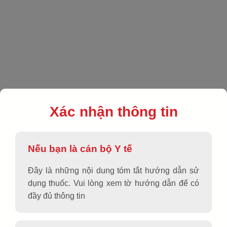
EN
|
VN
|
Sản phẩm
|
Thực phẩm bảo vệ sức khỏe
|
AMFAGOLD 4FLEX
Xác nhận thông tin
Nếu bạn là cán bộ Y tế
Đây là những nội dung tóm tắt hướng dẫn sử
dụng thuốc. Vui lòng xem tờ hướng dẫn để có
đầy đủ thông tin