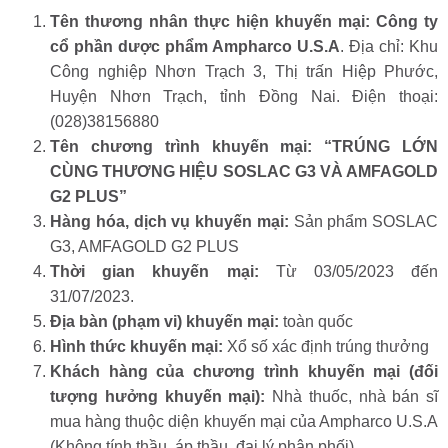
Tên thương nhân thực hiện khuyến mại: Công ty
cổ phần dược phẩm Ampharco U.S.A
. Địa chỉ: Khu
Công nghiệp Nhơn Trạch 3, Thị trấn Hiệp Phước,
Huyện Nhơn Trạch, tỉnh Đồng Nai. Điện thoại:
(028)38156880
Tên chương trình khuyến mại: “TRÚNG LỚN
CÙNG THƯƠNG HIỆU SOSLAC G3 VÀ AMFAGOLD
G2 PLUS”
Hàng hóa, dịch vụ khuyến mại:
Sản phẩm SOSLAC
G3, AMFAGOLD G2 PLUS
Thời gian khuyến mại:
Từ 03/05/2023 đến
31/07/2023.
Địa bàn (phạm vi) khuyến mại:
toàn quốc
Hình thức khuyến mại:
Xổ số xác định trúng thưởng
Khách hàng của chương trình khuyến mại (đối
tượng hưởng khuyến mại):
Nhà thuốc, nhà bán sĩ
mua hàng thuộc diện khuyến mại của Ampharco U.S.A
(Không tính thầu, áp thầu, đại lý phân phối)