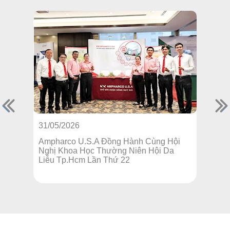
31/05/2026
16/
Ampharco U.S.A Đồng Hành Cùng Hội
Amp
Nghị Khoa Học Thường Niên Hội Da
EU-
Liễu Tp.Hcm Lần Thứ 22
học