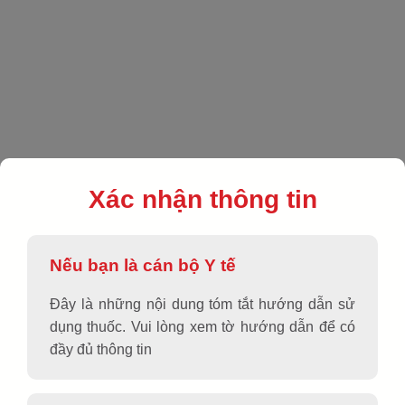
EN
|
VN
|
Sản phẩm
|
Hô hấp
|
SOSCOUGH
Xác nhận thông tin
Nếu bạn là cán bộ Y tế
Đây là những nội dung tóm tắt hướng dẫn sử
dụng thuốc. Vui lòng xem tờ hướng dẫn để có
đầy đủ thông tin