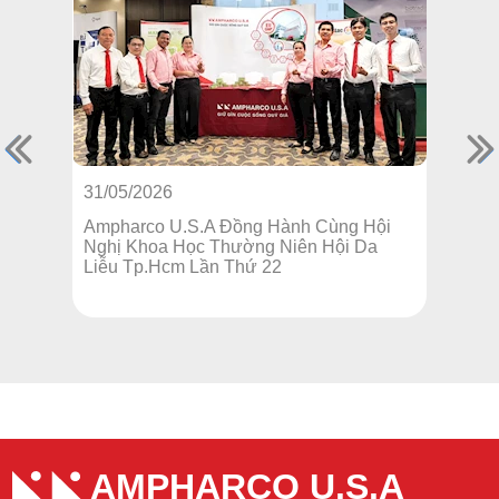
31/05/2026
16/
Ampharco U.S.A Đồng Hành Cùng Hội
Amp
Nghị Khoa Học Thường Niên Hội Da
EU-
Liễu Tp.Hcm Lần Thứ 22
học
AMPHARCO U.S.A