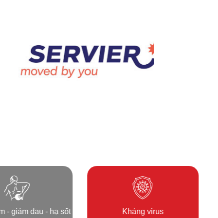
 - giảm đau - hạ sốt
Kháng virus