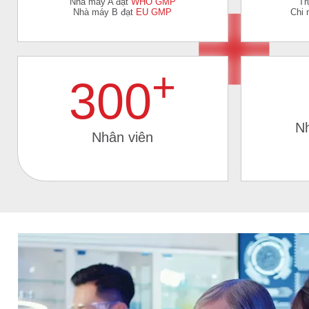
Nhà máy A đạt
WHO GMP
Tr
Nhà máy B đạt
EU GMP
Chi 
+
300
N
Nhân viên