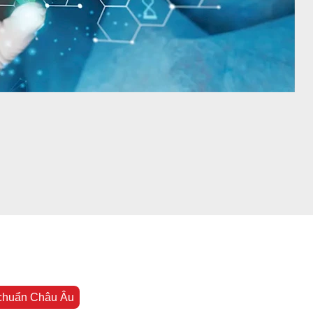
 chuẩn Châu Âu