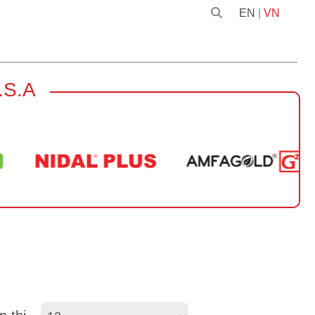
EN
|
VN
.S.A