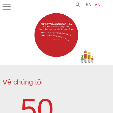
EN
|
VN
Unmute
Về chúng tôi
50