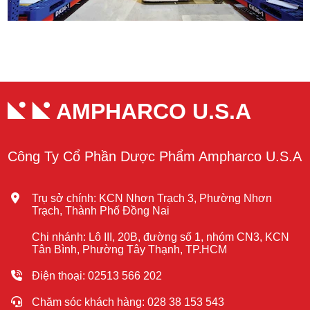
AMPHARCO U.S.A
Công Ty Cổ Phần Dược Phẩm Ampharco U.S.A
Trụ sở chính: KCN Nhơn Trạch 3, Phường Nhơn
Trạch, Thành Phố Đồng Nai
Chi nhánh: Lô III, 20B, đường số 1, nhóm CN3, KCN
Tân Bình, Phường Tây Thạnh, TP.HCM
Điện thoại: 02513 566 202
Chăm sóc khách hàng: 028 38 153 543