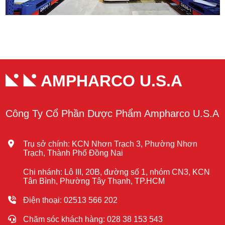
AMPHARCO U.S.A
Công Ty Cổ Phần Dược Phẩm Ampharco U.S.A
Trụ sở chính: KCN Nhơn Trạch 3, Phường Nhơn
Trạch, Thành Phố Đồng Nai
Chi nhánh: Lô III, 20B, đường số 1, nhóm CN3, KCN
Tân Bình, Phường Tây Thạnh, TP.HCM
Điện thoại: 02513 566 202
Chăm sóc khách hàng: 028 38 153 543