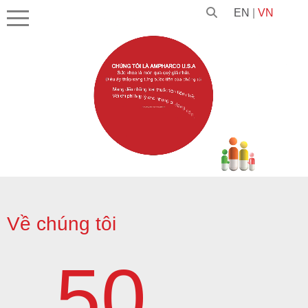
EN
|
VN
Unmute
Về chúng tôi
50