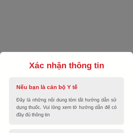
EN
|
VN
|
Sản phẩm
|
Dùng ngoài da
|
SOSDol Gel
Xác nhận thông tin
Nếu bạn là cán bộ Y tế
Đây là những nội dung tóm tắt hướng dẫn sử
dụng thuốc. Vui lòng xem tờ hướng dẫn để có
đầy đủ thông tin
SOSDol Gel