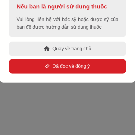
Nếu bạn là người sử dụng thuốc
Vui lòng liên hệ với bác sỹ hoặc dược sỹ của
Hoạt chất, hàm lượng
bạn để được hướng dẫn sử dụng thuốc
Diclofenac diethylamin 1,16%
Dạng bào chế
Quay về trang chủ
Gel bôi da
Đã đọc và đồng ý
Quy cách đóng gói
Hộp 1 tuýp 30 gam.
Chỉ định
®
SOSDOL
GEL dùng để giảm triệu chứng đau và viêm tại
chỗ trong:
Chấn thương gân, dây chằng, cơ và khớp, như do