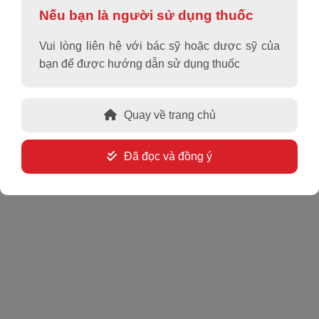
Nếu bạn là người sử dụng thuốc
Vui lòng liên hệ với bác sỹ hoặc dược sỹ của
Hoạt chất, hàm lượng
bạn để được hướng dẫn sử dụng thuốc
Betamethason dipropionat 0,064%; Clotrimazol 1%;
Gentamicin (dưới dạng Gentamicin sulfat) 0,1%
Quay về trang chủ
Dạng bào chế
Đã đọc và đồng ý
Kem bôi da
Quy cách đóng gói
Hộp 1 tuýp 15g
Chỉ định
Kem bôi da SOSLAC G3 được chỉ định cho các bệnh da
đáp ứng với corticoid khi có nhiễm trùng hoặc lo ngại có khả
năng nhiễm trùng do các vi khuẩn hoặc nấm nhạy cảm với