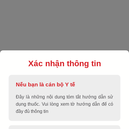
EN
|
VN
|
Sản phẩm
|
Dùng ngoài da
|
SOSLAC G3
Xác nhận thông tin
Nếu bạn là cán bộ Y tế
Đây là những nội dung tóm tắt hướng dẫn sử
dụng thuốc. Vui lòng xem tờ hướng dẫn để có
đầy đủ thông tin
SOSLAC G3