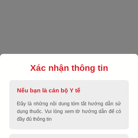
EN
|
VN
|
Sản phẩm
|
Kháng dị ứng
|
USAALLERZ 120
Xác nhận thông tin
Nếu bạn là cán bộ Y tế
Đây là những nội dung tóm tắt hướng dẫn sử
dụng thuốc. Vui lòng xem tờ hướng dẫn để có
đầy đủ thông tin