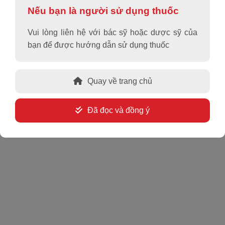
Nếu bạn là người sử dụng thuốc
Vui lòng liên hệ với bác sỹ hoặc dược sỹ của
bạn để được hướng dẫn sử dụng thuốc
USAALLERZ 120
Quay về trang chủ
Hoạt chất, hàm lượng
Đã đọc và đồng ý
Fexofenadin hydroclorid 120 mg
Dạng bào chế
Viên nén bao phim
Quy cách đóng gói
Hộp 10 vỉ x 10 viên
Chỉ định