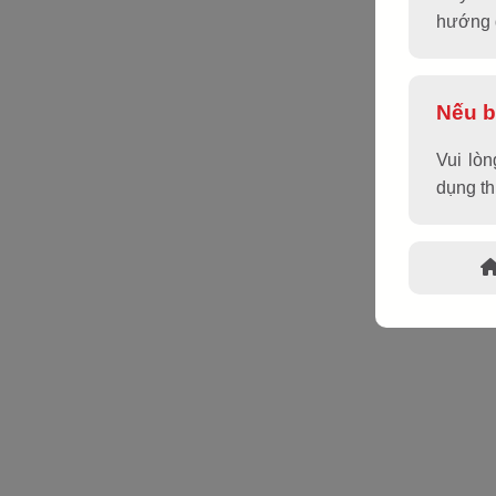
hướng d
Nếu b
Vui lò
dụng t