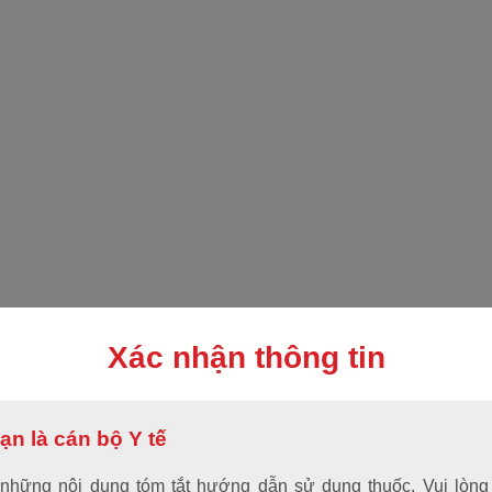
AMPHARCO U.S.A
GIỮ GÌN CUỘC SỐNG QUÝ GIÁ
USAALLERZ 60
Hoạt chất, hàm lượng
Fexofenadin hydroclorid 60 mg
Dạng bào chế
Xác nhận thông tin
Viên nén bao phim
Quy cách đóng gói
ạn là cán bộ Y tế
Hộp 10 vỉ x 10 viên
 những nội dung tóm tắt hướng dẫn sử dụng thuốc. Vui lòng