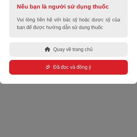
Nếu bạn là người sử dụng thuốc
ExibAPC 60
Vui lòng liên hệ với bác sỹ hoặc dược sỹ của
bạn để được hướng dẫn sử dụng thuốc
Hoạt chất, hàm lượng
Quay về trang chủ
Etoricoxib 60 mg
Dạng bào chế
Đã đọc và đồng ý
Viên nén bao phim
Quy cách đóng gói
Hộp 3 vỉ x 10 viên.
Chỉ định
EXIBAPC 60 được chỉ định cho người lớn và thanh
thiếu niên từ 16 tuổi trở lên để: