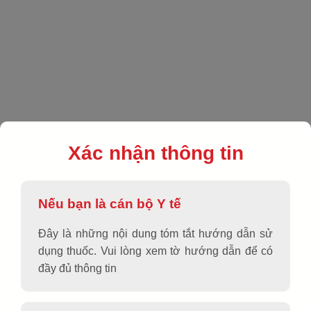
EN
|
VN
|
Sản phẩm
|
Kháng viêm - giảm đau - hạ sốt
|
ExibAPC 60
Xác nhận thông tin
Nếu bạn là cán bộ Y tế
Đây là những nội dung tóm tắt hướng dẫn sử
dụng thuốc. Vui lòng xem tờ hướng dẫn để có
đầy đủ thông tin