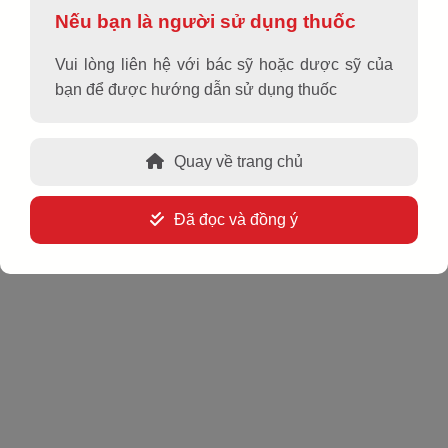
NIDAL PLUS
Nếu bạn là người sử dụng thuốc
Vui lòng liên hệ với bác sỹ hoặc dược sỹ của
bạn để được hướng dẫn sử dụng thuốc
Hoạt chất, hàm lượng
Paracetamol 250 mg
Quay về trang chủ
Aspirin 250 mg
Cafein 65 mg
Đã đọc và đồng ý
Dạng bào chế
Viên nén bao phim
Quy cách đóng gói
Hộp 3 vỉ x 10 viên/ túi nhôm
Chỉ định
®
NIDAL
PLUS được chỉ định ở người lớn để: