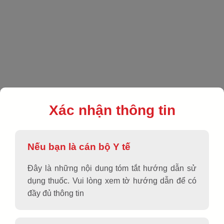
EN
|
VN
|
Sản phẩm
|
Kháng viêm - giảm đau - hạ sốt
|
NIDAL PLUS
Xác nhận thông tin
Nếu bạn là cán bộ Y tế
Đây là những nội dung tóm tắt hướng dẫn sử
dụng thuốc. Vui lòng xem tờ hướng dẫn để có
đầy đủ thông tin