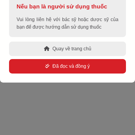
Nếu bạn là người sử dụng thuốc
CadisAPC 80/12.5
Vui lòng liên hệ với bác sỹ hoặc dược sỹ của
bạn để được hướng dẫn sử dụng thuốc
Dấu hiệu lưu ý và khuyến cáo khi dùng thuốc
Quay về trang chủ
Rx Thuốc này chỉ dùng theo đơn thuốc
Đọc kỹ hướng dẫn sử dụng trước khi dùng
Đã đọc và đồng ý
Để xa tầm tay trẻ em
Thông báo ngay cho bác sỹ hoặc dược sỹ những tác dụng
không mong muốn gặp phải khi sử dụng thuốc
Hoạt chất, hàm lượng
Telmisartan 80 mg, Hydroclorothiazid 12,5 mg
Dạng bào chế
Viên nén