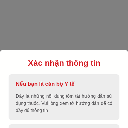
EN
|
VN
|
Sản phẩm
|
Tim mạch
|
CadisAPC 80/12.5
Xác nhận thông tin
Nếu bạn là cán bộ Y tế
Đây là những nội dung tóm tắt hướng dẫn sử
dụng thuốc. Vui lòng xem tờ hướng dẫn để có
đầy đủ thông tin